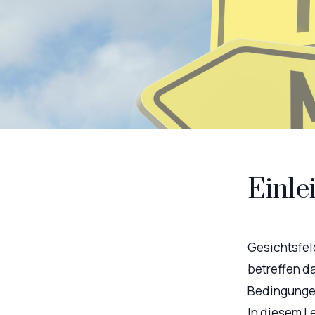
Einle
Gesichtsfel
betreffen d
Bedingungen
In diesem L