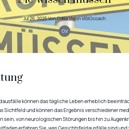
Jul 26, 2025
·
Von
Odilia Vision
VISIOcoach
OV
itung
dausfälle können das tägliche Leben erheblich beeinträc
as Sichtfeld und können das Ergebnis verschiedener med
 sein, von neurologischen Störungen bis hin zu Augenk
eitfaden erfahren Sie, was Gesichtsfeldausfälle sind und