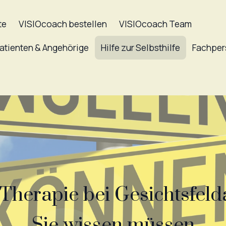
te
VISIOcoach bestellen
VISIOcoach Team
atienten & Angehörige
Hilfe zur Selbsthilfe
Fachper
 Therapie bei Gesichtsfeld
Sie wissen müssen