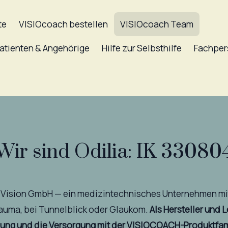
te
VISIOcoach bestellen
VISIOcoach Team
atienten & Angehörige
Hilfe zur Selbsthilfe
Fachper
Wir sind Odilia: IK 3308
IA Vision GmbH — ein medizintechnisches Unternehmen m
Trauma, bei Tunnelblick oder Glaukom.
Als Hersteller und 
ssung und die Versorgung mit der VISIOCOACH-Produktfam