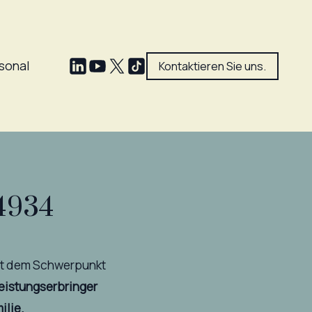
sonal
Kontaktieren Sie uns.
04934
it dem Schwerpunkt
Leistungserbringer
ilie.