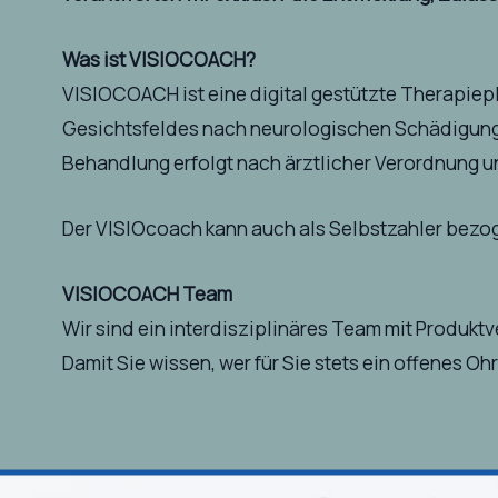
Was ist VISIOCOACH?
VISIOCOACH ist eine digital gestützte Therapiepl
Gesichtsfeldes nach neurologischen Schädigungen
Behandlung erfolgt nach ärztlicher Verordnung un
Der VISIOcoach kann auch als Selbstzahler bez
VISIOCOACH Team
Wir sind ein interdisziplinäres Team mit Produkt
Damit Sie wissen, wer für Sie stets ein offenes Ohr 