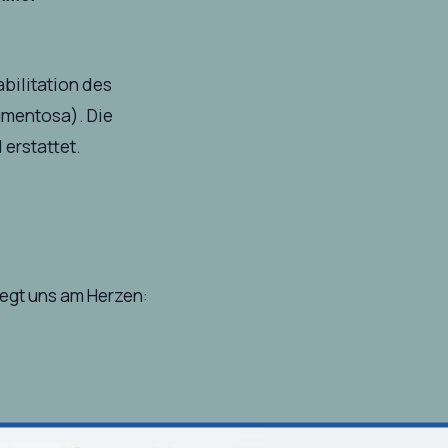
bilitation des
gmentosa). Die
 erstattet.
iegt uns am Herzen: