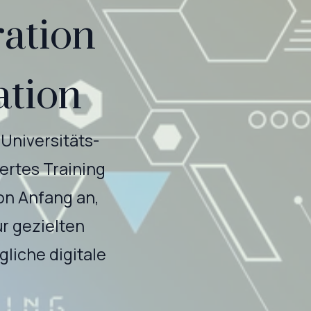
ation
ation
Universitäts-
ertes Training
von Anfang an,
r gezielten
liche digitale