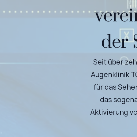
vere
der 
Seit über ze
Augenklinik T
für das Sehen
das sogena
Aktivierung v