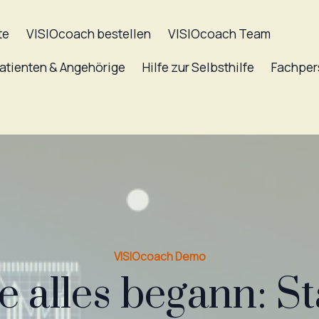
te
VISIOcoach bestellen
VISIOcoach Team
atienten & Angehörige
Hilfe zur Selbsthilfe
Fachper
VISIOcoach Demo
e alles begann: St