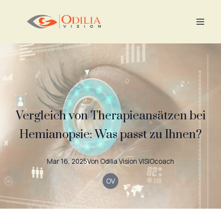
Vergleich von Therapieansätzen bei
Hemianopsie: Was passt zu Ihnen?
Mar 16, 2025
Von
Odilia Vision
VISIOcoach
OV