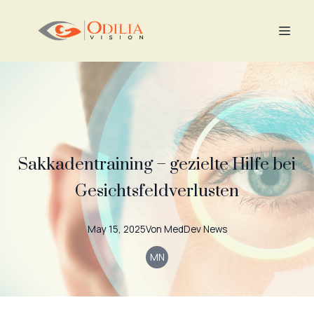
Sakkadentraining – gezielte Hilfe bei
Gesichtsfeldverlusten
May 15, 2025
Von
MedDev
News
MN